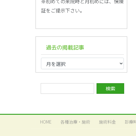
※初めての来院時と月初めには、保険
証をご提示下さい。
過去の掲載記事
過
去
の
掲
載
記
事
HOME
各種治療・施術
施術料金
診療