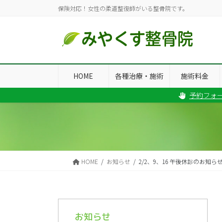
コ
ナ
保険対応！女性の柔道整復師がいる整骨院です。
ン
ビ
テ
ゲ
ン
ー
ツ
シ
に
ョ
移
ン
HOME
各種治療・施術
施術料金
動
に
予約フォ
移
動
HOME
お知らせ
2/2、9、16 午後休診のお知ら
お知らせ