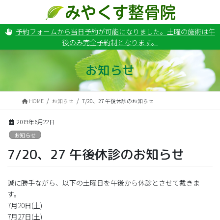
コ
ナ
ン
ビ
テ
ゲ
予約フォームから当日予約が可能になりました。土曜の施術は午
ン
ー
後のみ完全予約制となります。
ツ
シ
に
ョ
移
ン
お知らせ
動
に
移
動
HOME
お知らせ
7/20、27 午後休診のお知らせ
2019年6月22日
お知らせ
7/20、27 午後休診のお知らせ
誠に勝手ながら、以下の土曜日を午後から休診とさせて戴きま
す。
7月20日(土)
7月27日(土)